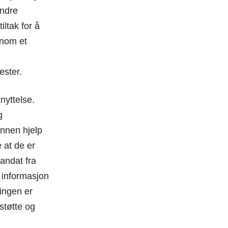
andre
iltak for å
nnom et
ster.
nyttelse.
g
annen hjelp
 at de er
mandat fra
 informasjon
ingen er
 støtte og