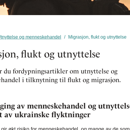
tnyttelse og menneskehandel
Migrasjon, flukt og utnyttelse
jon, flukt og utnyttelse
r du fordypningsartikler om utnyttelse og
andel i tilknytning til flukt og migrasjon.
ging av menneskehandel og utnyttels
 av ukrainske flyktninger
kt gir økt risiko for menneskehandel, og mange av de som