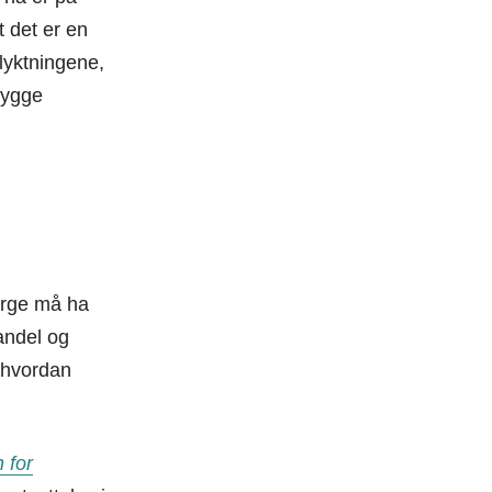
t det er en
lyktningene,
ebygge
orge må ha
andel og
 hvordan
 for