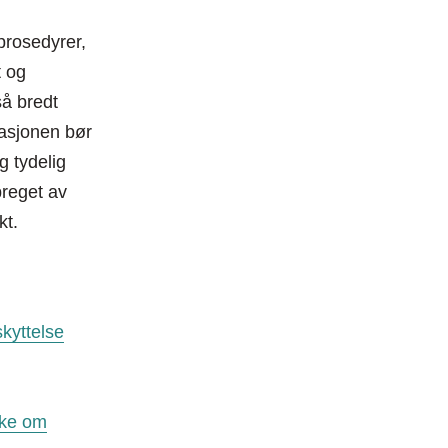
prosedyrer,
t og
så bredt
masjonen bør
g tydelig
reget av
kt.
kyttelse
søke om