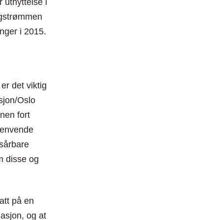
 utnyttelse i
ingstrømmen
inger i 2015.
er det viktig
sjon/Oslo
nen fort
 henvende
 sårbare
om disse og
tatt på en
masjon, og at