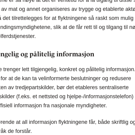
ne er så høye at det er ventetid for å få tilgang til disse
 av mat og annet organiseres av trygge og etablerte aktø
det tilrettelegges for at flyktningene så raskt som mulig 
ndingsmyndighetene, slik at de får rett til og tilgang til 
lferdstjenester.
jengelig og pålitelig informasjon
 trenger lett tilgjengelig, konkret og pålitelig informasjon
e for at de kan ta velinformerte beslutninger og redusere
n av tredjepartskilder, bør det etableres sentraliserte
kilder (f.eks. et nettsted og hjelpe-/informasjonstelefon
ffisiell informasjon fra nasjonale myndigheter.
rende at all informasjon flyktningene får, både skriftlig o
råk de forstår.