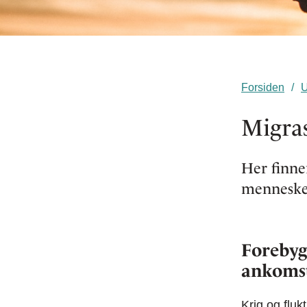
Forsiden
U
Migras
Her finne
menneskeh
Forebyg
ankomst
Krig og flu