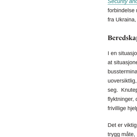
Security an
forbindelse
fra Ukraina,
Beredskap
I en situasj
at situasjon
bussterminal
uoversiktlig
seg. Knutep
flyktninger,
frivillige h
Det er viktig
trygg måte, 