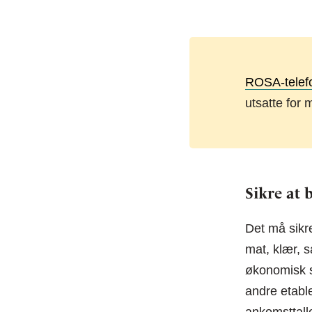
ROSA-telef
utsatte for
Sikre at 
Det må sikre
mat, klær, s
økonomisk st
andre etable