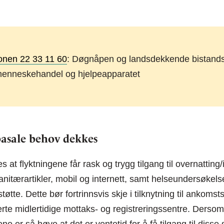
onen 22 33 11 60
: Døgnåpen og landsdekkende bistandst
 menneskehandel og hjelpeapparatet
basale behov dekkes
s at flyktningene får rask og trygg tilgang til overnatting/
anitærartikler, mobil og internett, samt helseundersøkels
øtte. Dette bør fortrinnsvis skje i tilknytning til ankomst
rte midlertidige mottaks- og registreringssentre. Dersom