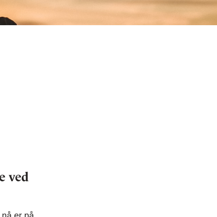
e ved
 nå er på