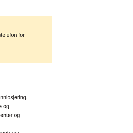
elefon for
innlosjering,
e og
senter og