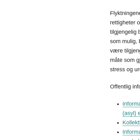
Flyktningen
rettigheter 
tilgjengelig
som mulig, b
være tilgjen
måte som gj
stress og ur
Offentlig in
Inform
(asyl) 
Kollekt
Informa