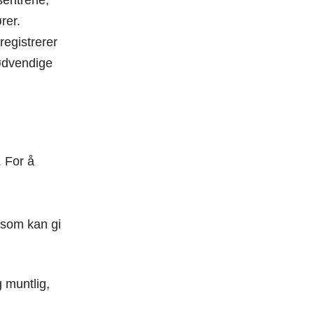
 sentrene,
rer.
registrerer
nødvendige
. For å
) som kan gi
g muntlig,