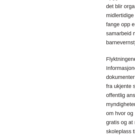
det blir org
midlertidige
fange opp e
samarbeid m
barnevernst
Flyktningene
Informasjon
dokumenter e
fra ukjente 
offentlig an
myndigheten
om hvor og 
gratis og at
skoleplass ti