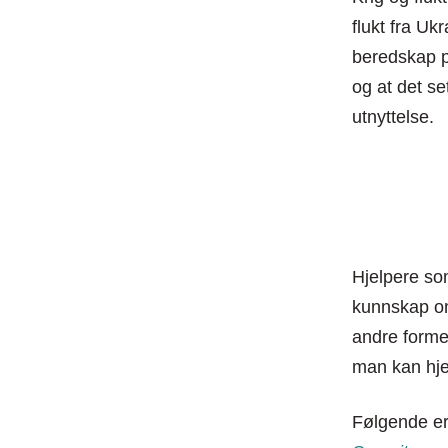
flukt fra Uk
beredskap på
og at det se
utnyttelse.
Hjelpere so
kunnskap om
andre forme
man kan hje
Følgende er