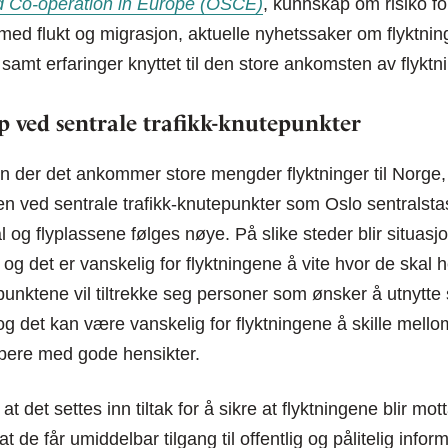
d Co-operation in Europe (OSCE)
, kunnskap om risiko for
 med flukt og migrasjon, aktuelle nyhetssaker om flyktn
 samt erfaringer knyttet til den store ankomsten av flyktn
 ved sentrale trafikk-knutepunkter
on der det ankommer store mengder flyktninger til Norge, 
en ved sentrale trafikk-knutepunkter som Oslo sentralsta
 og flyplassene følges nøye. På slike steder blir situasjo
, og det er vanskelig for flyktningene å vite hvor de skal
unktene vil tiltrekke seg personer som ønsker å utnytte
 og det kan være vanskelig for flyktningene å skille mell
jelpere med gode hensikter.
 at det settes inn tiltak for å sikre at flyktningene blir mot
at de får umiddelbar tilgang til offentlig og pålitelig infor