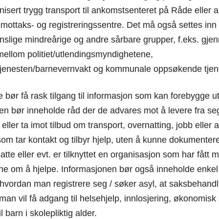
anisert trygg transport til ankomstsenteret på Råde eller 
 mottaks- og registreringssentre. Det må også settes inn t
nslige mindreårige og andre sårbare grupper, f.eks. gje
ellom politiet/utlendingsmyndighetene,
jenesten/barnevernvakt og kommunale oppsøkende tjene
 bør få rask tilgang til informasjon som kan forebygge ut
en bør inneholde råd der de advares mot å levere fra se
ller ta imot tilbud om transport, overnatting, jobb eller 
som tar kontakt og tilbyr hjelp, uten å kunne dokumentere
satte eller evt. er tilknyttet en organisasjon som har fått 
e om å hjelpe. Informasjonen bør også inneholde enkel
hvordan man registrere seg / søker asyl, at saksbehandl
 man vil få adgang til helsehjelp, innlosjering, økonomisk
l barn i skolepliktig alder.