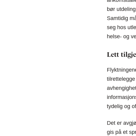
ankomsttalle
bør utdeling
Samtidig må 
seg hos utle
helse- og ve
Lett tilg
Flyktningene
tilrettelegg
avhengighete
informasjons
tydelig og o
Det er avgjø
gis på et sp