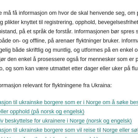
e må få informasjon om hvor de skal henvende seg, om 
og plikter knyttet til registrering, opphold, bevegelsesfrihe
 bistand, på et språk de forstår. Informasjonen bør spres 
åde on- og offline, på arenaer flyktninger bruker. Infor
gelig både skriftlig og muntlig, og utformes på en enkel o
ør den enkel å prosessere også for mennesker som er p
o, og som kan være utmattet etter dager eller uker på flu
formasjon relevant for flyktningene fra Ukraina:
asjon til ukrainske borgere som er i Norge om å søke bes
eller opphold (på norsk og engelsk)
iv beskyttelse for ukrainere i Norge (norsk og engelsk)
sjon til ukrainske borgere som vil reise til Norge eller 