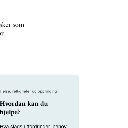
esker som
or
Helse, rettigheter og oppfølging
Hvordan kan du
hjelpe?
Hva slags utfordringer, behov