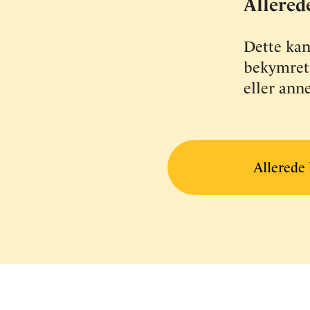
Allered
Dette kan
bekymret 
eller ann
Allerede