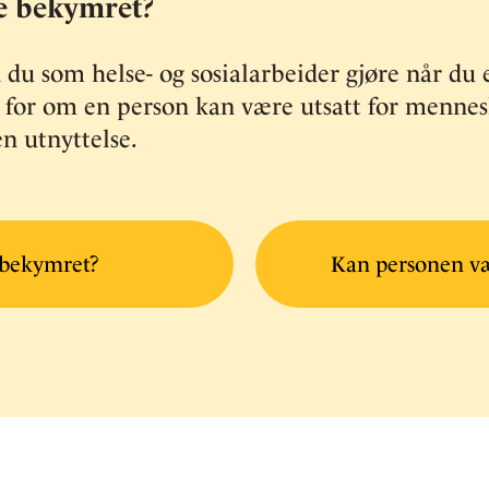
e bekymret?
 du som helse- og sosialarbeider gjøre når du 
for om en person kan være utsatt for menne
en utnyttelse.
 bekymret?
Kan personen v