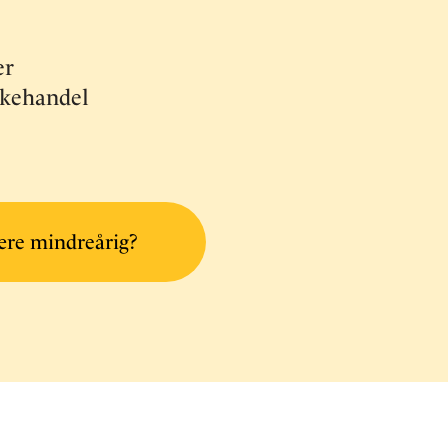
er
skehandel
ære mindreårig?