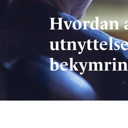
Hvordan 
utnyttels
bekymrin