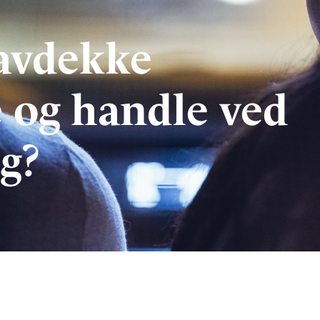
avdekke
e og handle ved
g?